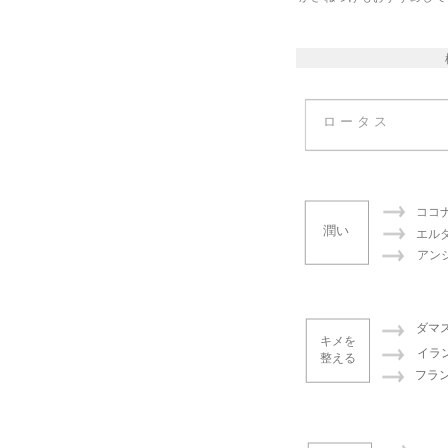
ロータス
全成分
レンジ水、プロパンジオール、デシルグルコシド、
ココ
酸Na
潤い
種子エキス、ダマスクバラ花油、ラベンダー花油
エル
アン
＋17種類の植物成分
ダマ
キメを
イラ
整える
フラ