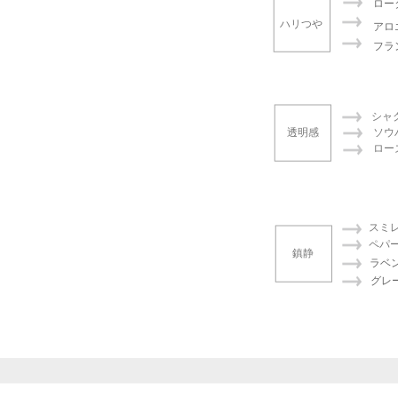
ロー
ハリつや
アロ
フラ
シャ
透明感
ソウ
ロー
スミ
ペパ
鎮静
ラベ
グレ