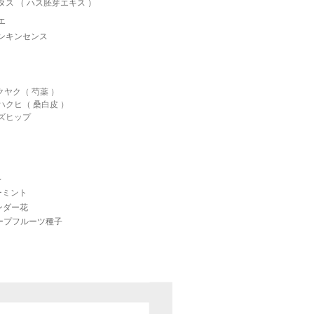
タス （ ハス胚芽エキス ）
エ
ンキンセンス
クヤク（ 芍薬 ）
ハクヒ（ 桑白皮 ）
ズヒップ
レ
ーミント
ンダー花
ープフルーツ種子