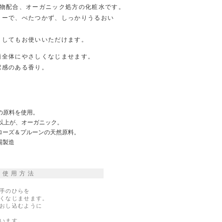
植物配合、オーガニック処方の化粧水です。
ャーで、べたつかず、しっかりうるおい
としてもお使いいただけます。
顔全体にやさしくなじませます。
潔感のある香り。
の原料を使用。
以上が、オーガニック。
ーズ＆プルーンの天然原料。
場製造
ご使用方法
手のひらを
くなじませます。
おし込むように
います。