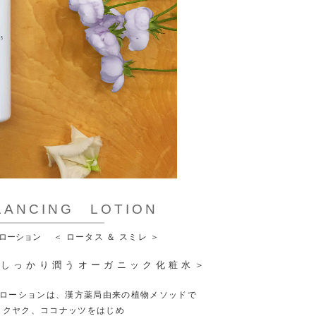
LANCING LOTION
ローション
＜ ロータス ＆ スミレ ＞
、しっかり潤うオーガニック化粧水＞
 ローションは、漢方薬局由来の植物メソッドで
ャクヤク、ココナッツをはじめ