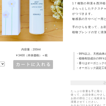
1７種類の和漢＆西洋
さらっとしたテクスチ
がつづきます。
敏感肌の方やベビー用
手のひらを使って、お
植物ブレンドの甘く清
内容量：200ml
・99%以上、天然由来
￥3400（本体価格）＋税
・植物有効成分の99％
・香りはオーガニックロ
・オーガニック認定工
たっぷり容量を手に取り、
使って、お顔全体にやさし
お顔の部位ごとに化粧水を
浸透させてください。
かさねづけもおすすめして