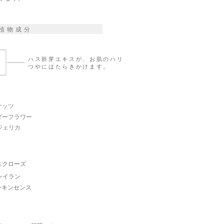
植物成分
ハス胚芽エキスが、お肌のハリ
つやにはたらきかけます。
ナッツ
ダーフラワー
ジェリカ
スクローズ
ンイラン
ンキンセンス